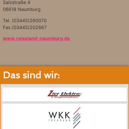
Salzstraße 4
06618 Naumburg
Tel. (03445)260070
Fax.(03445)202667
www.reiseland-naumburg.de
Das sind wir: